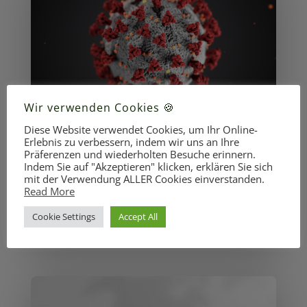
Wir verwenden Cookies 🍪
Diese Website verwendet Cookies, um Ihr Online-
CORONABONUS 2021, GUTSCHEINE
Erlebnis zu verbessern, indem wir uns an Ihre
STATT WEIHNACHTSFEIERN
Präferenzen und wiederholten Besuche erinnern.
13 Jan., 2022
|
Klienten-Info
,
Vermieter-Info
Indem Sie auf "Akzeptieren" klicken, erklären Sie sich
mit der Verwendung ALLER Cookies einverstanden.
CORONABONUS Quasi in letzter Minute wurde
Read More
vom Nationalrat beschlossen, dass
Bonuszahlungen an Arbeitnehmer, die...
Cookie Settings
Accept All
READ MORE