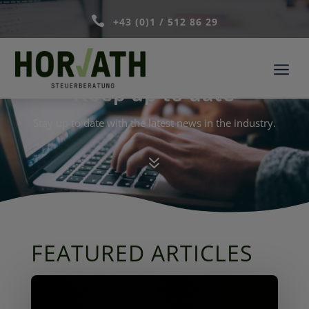

+43 (0)1 / 512 86 29
a
Keep up to date
Stay up to date with the latest news in the industry.
7
FEATURED ARTICLES